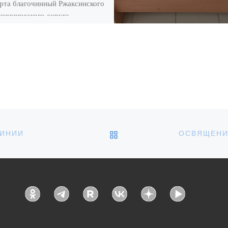
рта благочинный Ржаксинского
чиннического округа
нник Алексей Насонов посетил
синскую среднюю
бразовательную школу № 1,
стретился с учащимися
товительного класса […]
ОБРАТНО К СПИСКУ З
ЧИНИИ