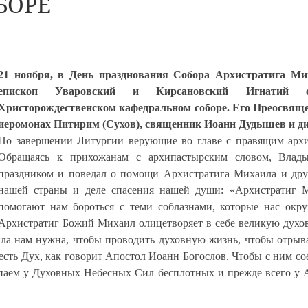
БОРЕ
21 ноября, в День празднования Собора Архистратига Ми
епископ Уваровский и Кирсановский Игнатий 
Христорождественском кафедральном соборе. Его Преосвяще
иеромонах Питирим (Сухов), священник Иоанн Дудышев и д
По завершении Литургии верующие во главе с правящим арх
Обращаясь к прихожанам с архипастырским словом, Влады
праздником и поведал о помощи Архистратига Михаила и др
нашей страны и деле спасения нашей души
: «Архистратиг 
помогают нам бороться с теми соблазнами, которые нас ок
Архистратиг Божий Михаил олицетворяет в себе великую духовн
ла нам нужна, чтобы проводить духовную жизнь, чтобы отрыват
есть Дух, как говорит Апостол Иоанн Богослов. Чтобы с ним со
рпаем у Духовных Небесных Сил бесплотных и прежде всего у 