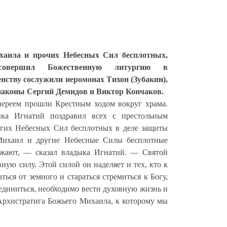
хаила и прочих Небесных Сил бесплотных,
совершил Божественную литургию в
нству сослужили иеромонах Тихон (Зубакин),
иаконы Сергий Демидов и Виктор Кончаков.
иереем прошли Крестным ходом вокруг храма.
ка Игнатий поздравил всех с престольным
угих Небесных Сил бесплотных в деле защиты
Михаил и другие Небесные Силы бесплотные
ружают, — сказал владыка Игнатий. — Святой
ую силу. Этой силой он наделяет и тех, кто к
ься от земного и стараться стремиться к Богу,
единиться, необходимо вести духовную жизнь и
Архистратига Божьего Михаила, к которому мы