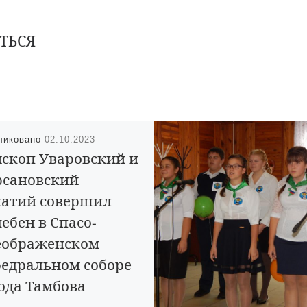
ТЬСЯ
ликовано
02.10.2023
скоп Уваровский и
сановский
атий совершил
ебен в Спасо-
еображенском
едральном соборе
ода Тамбова