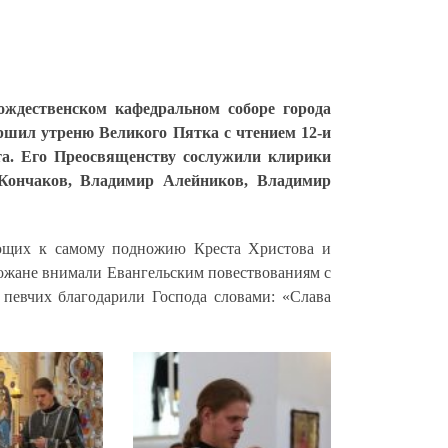
ждественском кафедральном соборе города
ршил утреню Великого Пятка с чтением 12-и
а. Его Преосвященству сослужили клирики
 Кончаков, Владимир Алейников, Владимир
ющих к самому подножию Креста Христова и
хожане внимали Евангельским повествованиям с
певчих благодарили Господа словами: «Слава