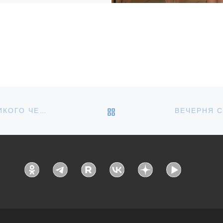
ября по благословению
полита Тамбовского и
азовского Феодосия епископ
вский и Кирсановский Игнатий
шил молебен с акафистом
 мощами великомученика
ия […]
ОБРАТНО К СПИСКУ З
ЕПИСКОП ИГНАТИЙ СОВЕРШИЛ ЛИТУРГИЮ ВЕЛИКОГО ЧЕТВЕРТКА