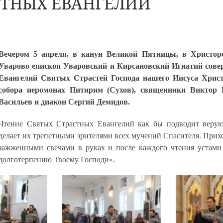
СТНЫХ ЕВАНГЕЛИЙ
Вечером 5 апреля, в канун Великой Пятницы, в Христоро
Уварово епископ Уваровский и Кирсановский Игнатий сове
Евангелий Святых Страстей Господа нашего Иисуса Христ
собора иеромонах Питирим (Сухов), священники Виктор
Васильев и диакон Сергий Демидов.
Чтение Святых Страстных Евангелий как бы подводит веру
делает их трепетными зрителями всех мучений Спасителя. При
зажженными свечами в руках и после каждого чтения устами 
долготерпению Твоему Господи».