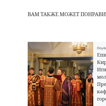
ВАМ ТАКЖЕ МОЖЕТ ПОНРАВИ
Опуб
Епи
Кир
Игн
мол
Пр
каф
гор