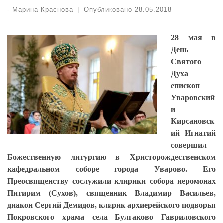
-
Марина Краснова
|
Опубликовано
28.05.2018
28 мая в
День
Святого
Духа
епископ
Уваровский
и
Кирсановск
ий Игнатий
совершил
Божественную литургию в Христорождественском
кафедральном соборе города Уварово. Его
Преосвященству сослужили клирики собора иеромонах
Питирим (Сухов), священник Владимир Васильев,
диакон Сергий Демидов, клирик архиерейского подворья
Покровского храма села Булгаково Гавриловского