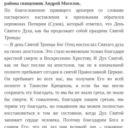
района священник Андрей Мосолов.
По благословению правящего архиерея со словами
пастырского наставления к прихожанам обратился
иеромонах Питирим (Сухов), который отметил, что День
Святого Духа,
как бы продолжает собой праздник Святой
Троицы:
— В день Святой Троицы Бог Отец ниспослал Святаго духа
на своих апостолов. Это стало возможным только благодаря
крестной смерти и Воскресению Христову. И Дух Святой,
как он был послан на апостолов, так он в изначальной
полноте пребывает сегодня в святой Православной Церкви.
Он пребывает во всех нас, мы получаем Его во всей
полноте в Таинстве Крещения, и если бы мы могли
сохранить эту благодать, то мы бы не знали греха, не знали
бы смерти. К сожалению, благодаря нашим грехам, мы
теряем эту благодать, но покаянием мы можем полностью
восстановиться в том же состоянии, когда Дух Святой
занимает сердце человека. Поэтому благодарим Бога и
славим Его, что он дал нам великий дар – покаяние,