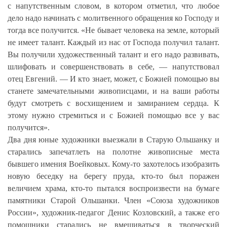
с напутственным словом, в котором отметил, что любое
дело надо начинать с молитвенного обращения ко Господу и
тогда все получится.
«Не бывает человека на земле, который
не имеет талант. Каждый из нас от Господа получил талант.
Вы получили художественный талант и его надо развивать,
шлифовать и совершенствовать в себе, — напутствовал
отец Евгений. — И кто знает, может, с Божией помощью вы
станете замечательными живописцами, и на ваши работы
будут смотреть с восхищением и замиранием сердца. К
этому нужно стремиться и с Божией помощью все у вас
получится».
Два дня юные художники выезжали в Старую Ольшанку и
старались запечатлеть на полотне живописные места
бывшего имения Воейковых. Кому-то захотелось изобразить
новую беседку на берегу пруда, кто-то был поражен
величием храма, кто-то пытался воспроизвести на бумаге
памятники Старой Ольшанки. Член «Союза художников
России», художник-педагог Денис Козловский, а также его
помощники старались не вмешиваться в творческий