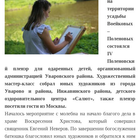
на
территории
усадьбы
Воейковых
–
Поленовых
состоялся
IV
Поленовски
й пленэр для одаренных детей, организованный
администрацией Уваровского района. Художественный
мастер-класс собрал юных художников из города
Уварово и района, Инжавинского района, детского
оздоровительного центра «Салют», также пленэр
посетили гости из Москвы.
Началось мероприятие с молебна на начало благого дела в
храме Воскресения Христова, который совершил
священник Евгений Неверов. По завершении богослужения
батюшка благословил юных художников и обратился к ним