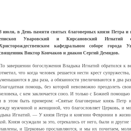
8 июля, в День памяти святых благоверных князя Петра и
епископ Уваровский и Кирсановский Игнатий 
Христорождественском кафедральном соборе города У
священник Виктор Кончаков и диакон Сергий Демидов.
По завершении богослужения Владыка Игнатий обратился к в
отметил, что когда человек решается нести крест супружества,
уменьшаются в два раза, а обязанности увеличиваются в два раз
благодатная помощь, без которой невозможно преодолеть сво
человека, с кем заключается союз. И только с Божией помощью
 в этом быть примером: «Святые благоверные князь Петр 
ежду мужчиной и женщиной, что благословляет Церковь, и м
адыка Игнатий. — У князя Петра и княгини Февронии в жизни
й. Князя осуждали за это, отрекались от него, были и другие
славлены, и Церковью прославляются, и мы их почитаем, мол