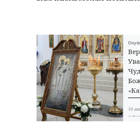
Опуб
Вер
Ува
Чуд
Бо
«Ка
10 ав
кафед
доста
Божие
«Всех