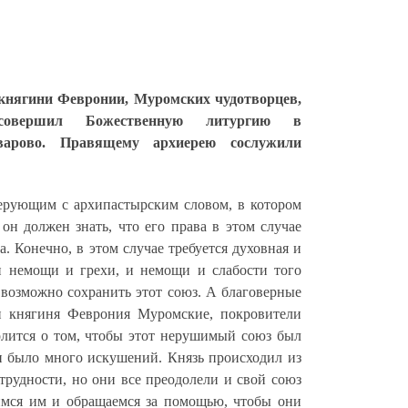
 княгини Февронии, Муромских чудотворцев,
совершил Божественную литургию в
варово. Правящему архиерею сослужили
ерующим с архипастырским словом, в котором
 он должен знать, что его права в этом случае
а. Конечно, в этом случае требуется духовная и
и немощи и грехи, и немощи и слабости того
 возможно сохранить этот союз. А благоверные
и княгиня Феврония Муромские, покровители
олится о том, чтобы этот нерушимый союз был
 было много искушений. Князь происходил из
 трудности, но они все преодолели и свой союз
имся им и обращаемся за помощью, чтобы они