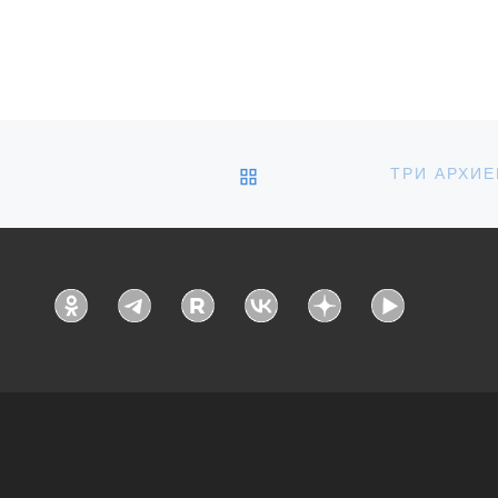
авил епископ Уваровский и […]
ОБРАТНО К СПИСКУ З