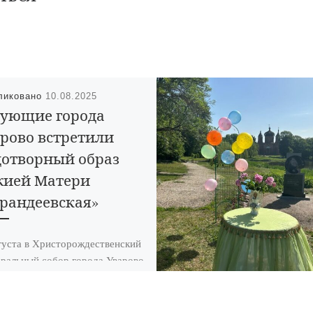
ликовано
10.08.2025
ующие города
рово встретили
отворный образ
жией Матери
рандеевская»
густа в Христорождественский
ральный собор города Уварово
влен чудотворный образ
й Матери Карандеевская
 скорбящих радосте». Встречу