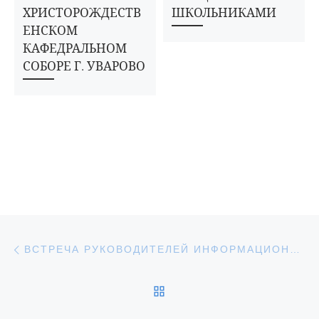
ХРИСТОРОЖДЕСТВ
ШКОЛЬНИКАМИ
ЕНСКОМ
КАФЕДРАЛЬНОМ
СОБОРЕ Г. УВАРОВО
Навигация по записям
Предыдущая запись
ВСТРЕЧА РУКОВОДИТЕЛЕЙ ИНФОРМАЦИОННО-ИЗДАТЕЛЬСКИХ ОТДЕЛОВ ТАМБОВСКОЙ МИТРОПОЛИИ
ОБРАТНО К СПИСКУ З
С