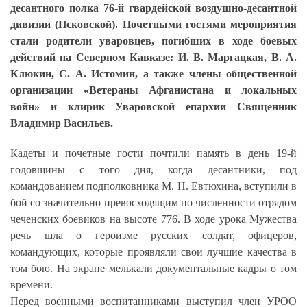
десантного полка 76-й гвардейской воздушно-десантной
дивизии (Псковской). Почетными гостями мероприятия
стали родители уваровцев, погибших в ходе боевых
действий на Северном Кавказе: И. В. Маргацкая, В. А.
Клюкин, С. А. Истомин, а также члены общественной
организации «Ветераны Афганистана и локальных
войн» и клирик Уваровской епархии Священник
Владимир Васильев.
Кадеты и почетные гости почтили память в день 19-й
годовщины с того дня, когда десантники, под
командованием подполковника М. Н. Евтюхина, вступили в
бой со значительно превосходящим по численности отрядом
чеченских боевиков на высоте 776. В ходе урока Мужества
речь шла о героизме русских солдат, офицеров,
командующих, которые проявляли свои лучшие качества в
том бою. На экране мелькали документальные кадры о том
времени.
Перед военными воспитанниками выступил член УРОО