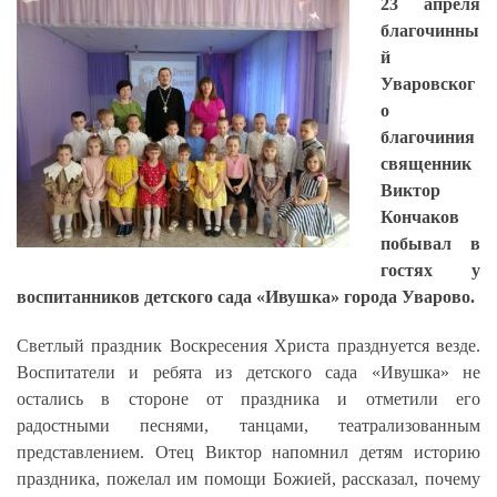
23 апреля
благочинны
й
Уваровског
о
благочиния
священник
Виктор
Кончаков
побывал в
гостях у
воспитанников детского сада «Ивушка» города Уварово.
Светлый праздник Воскресения Христа празднуется везде.
Воспитатели и ребята из детского сада «Ивушка» не
остались в стороне от праздника и отметили его
радостными песнями, танцами, театрализованным
представлением. Отец Виктор напомнил детям историю
праздника, пожелал им помощи Божией, рассказал, почему