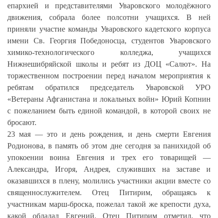
епархией и представителями Уваровского молодёжного
движения, собрала более полсотни учащихся. В ней
приняли участие команды
Уваровского кадетского корпуса
имени Св. Георгия Победоносца, студентов Уваровского
химико-технологического колледжа, учащихся
Нижнешибряйской школы и ребят из ДОЦ «Салют». На
торжественном построении перед началом мероприятия к
ребятам обратился председатель Уваровской УРО
«Ветераны Афганистана и локальных войн» Юрий Копнин
с пожеланием быть единой командой, в которой своих не
бросают.
23 мая — это и день рождения, и день смерти Евгения
Родионова, в память об этом дне сегодня за панихидой об
упокоении воина Евгения и трех его товарищей —
Александра, Игоря, Андрея, служивших на заставе и
оказавшихся в плену, молились участники акции вместе со
священнослужителем. Отец Питирим, обращаясь к
участникам марш-броска, пожелал такой же крепости духа,
какой обладал Евгений. Отец Питирим отметил, что