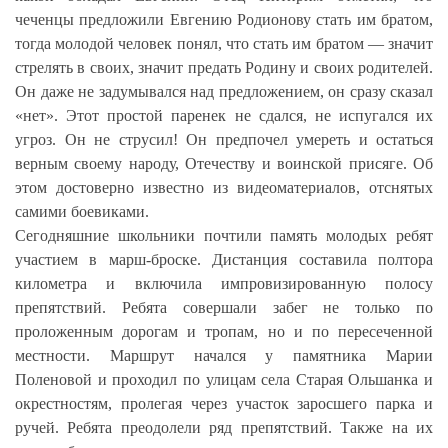
чеченцы предложили Евгению Родионову стать им братом,
тогда молодой человек понял, что стать им братом — значит
стрелять в своих, значит предать Родину и своих родителей.
Он даже не задумывался над предложением, он сразу сказал
«нет». Этот простой паренек не сдался, не испугался их
угроз. Он не струсил! Он предпочел умереть и остаться
верным своему народу, Отечеству и воинской присяге. Об
этом достоверно известно из видеоматериалов, отснятых
самими боевиками.
Сегодняшние школьники почтили память молодых ребят
участием в марш-броске. Дистанция составила полтора
километра и включила импровизированную полосу
препятствий. Ребята совершали забег не только по
проложенным дорогам и тропам, но и по пересеченной
местности. Маршрут начался у памятника Марии
Поленовой и проходил по улицам села Старая Ольшанка и
окрестностям, пролегая через участок заросшего парка и
ручей. Ребята преодолели ряд препятствий. Также на их