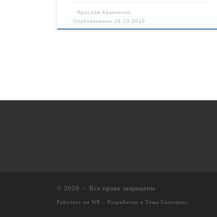
-
Ярослав Кравченко
Опубликовано
28.10.2019
© 2026
– Все права защищены
Работает на
WP
– Разработан в
Тема Customizr