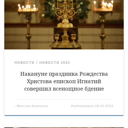
Христорождественском кафедральном соборе города Уварово.
Его Преосвященству сослужили клирики
Христорождественского собора священники Виктор
Кончаков, Владимир Алейников, Владимир Васильев,
иеромонах Питирим (Сухов), иеромонах Прохор
(Пожарницкий) и диакон Сергий Демидов.
НОВОСТИ
НОВОСТИ 2022
Накануне праздника Рождества
Христова епископ Игнатий
совершил всенощное бдение
-
Ярослав Кравченко
Опубликовано
06.01.2022