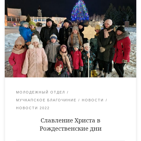
Ребята из молодежного епархиального клуба, а также совсем
юные воспитанники младшей группы мучкапской
воскресной школы вместе с наставниками поздравили
жителей поселка с праздником Рождества Христова. 9 января
молодые люди посетили прихожан храма Александра
Невского р.п. Мучкапский. Ребята ходили по домам с
Вифлеемской звездой, пели тропарь Рождества Христова и
рождественские песни. Взрослые всегда с радостью […]
МОЛОДЕЖНЫЙ ОТДЕЛ
МУЧКАПСКОЕ БЛАГОЧИНИЕ
НОВОСТИ
НОВОСТИ 2022
Славление Христа в
Рождественские дни