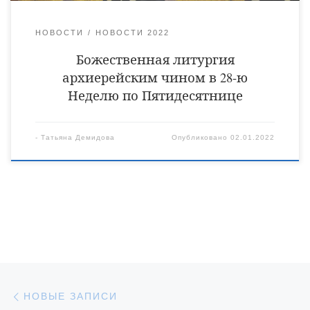
НОВОСТИ
НОВОСТИ 2022
Божественная литургия
архиерейским чином в 28-ю
Неделю по Пятидесятнице
-
Татьяна Демидова
Опубликовано
02.01.2022
Навигация по записям
Новые записи
НОВЫЕ ЗАПИСИ