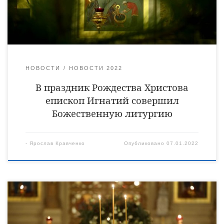
священник Владимир Васильев, иеромонах Питирим (Сухов),
иеромонах Прохор (Пожарницкий) и диакон Сергий
Демидов. Традиционно перед […]
НОВОСТИ
НОВОСТИ 2022
В праздник Рождества Христова
епископ Игнатий совершил
Божественную литургию
-
Ярослав Кравченко
Опубликовано
07.01.2022
6 января, накануне праздника Рождества Господа и Спаса
нашего Иисуса Христа, епископ Уваровский и Кирсановский
Игнатий совершил всенощное бдение в