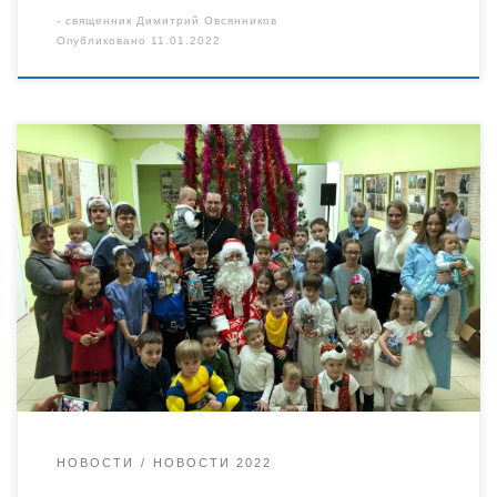
-
священник Димитрий Овсянников
Опубликовано
11.01.2022
9 января в духовно-просветительском центре «Возрождение»
для воспитанников воскресной школы Архиерейского
подворья Тихвинского храма прошло мероприятие,
посвященное светлому празднику Рождества Христова. В
первой, торжественной части, которая началась с совместного
исполнения тропаря праздника, присутствующие посмотрели
мультфильм о событиях таинственной ночи Рождества
Христова, прозвучали рождественские стихи и песни не
только на русском языке, но и на […]
НОВОСТИ
НОВОСТИ 2022