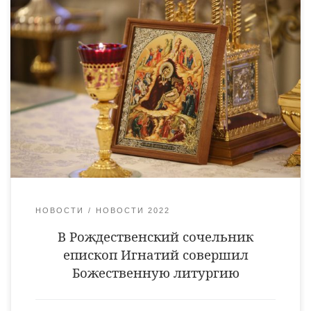
6 января, в навечерие Рождества Христова (Рождественский
сочельник), епископ Уваровский и Кирсановский Игнатий
совершил предваряемую вечерней Божественную литургию
святителя Василия Великого в Христорождественском
кафедральном соборе города Уварово. Его Преосвященству
сослужили клирики Христорождественского собора
священники Виктор Кончаков, Владимир Алейников,
Владимир Васильев, иеромонах Питирим (Сухов), иеромонах
Прохор (Пожарницкий) и диакон Сергий Демидов. В
завершение богослужения Его […]
НОВОСТИ
НОВОСТИ 2022
В Рождественский сочельник
епископ Игнатий совершил
Божественную литургию