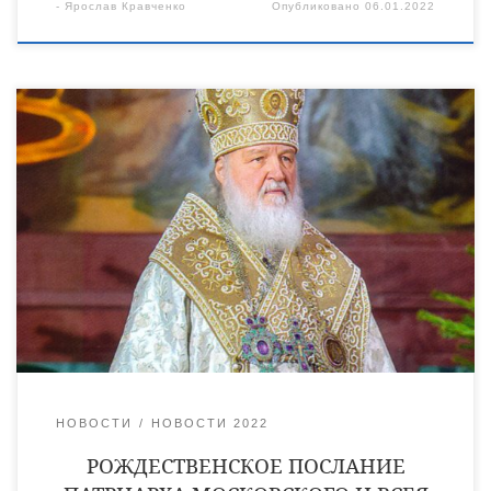
-
Ярослав Кравченко
Опубликовано
06.01.2022
Рождественское послание Святейшего Патриарха
Московского и всея Руси Кирилла архипастырям, пастырям,
диаконам, монашествующим и всем верным чадам Русской
Православной Церкви. Возлюбленные о Господе
архипастыри, всечестные пресвитеры и диаконы,
боголюбивые иноки и инокини, дорогие братья и сестры!
Сердечно поздравляю всех вас с великим праздником
Рождества Христова. В эту светлую ночь радуется все
творение, ведь приближается и […]
НОВОСТИ
НОВОСТИ 2022
РОЖДЕСТВЕНСКОЕ ПОСЛАНИЕ