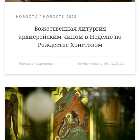
НОВОСТИ
НОВОСТИ 2022
Божественная литургия
архиерейским чином в Неделю по
Рождестве Христовом
-
Ярослав Кравченко
Опубликовано
09.01.2022
В ночь с 6 на 7 января, в праздник Рождества Господа и
Спаса нашего Иисуса Христа, епископ Уваровский и
Кирсановский Игнатий совершил Божественную литургию в
Христорождественском кафедральном соборе города Уварово.
Его Преосвященству сослужили клирики
Христорождественского собора священник Виктор Кончаков,