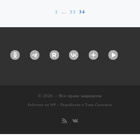
1
…
33
34
© 2026
– Все права защищены
Работает на
WP
– Разработан в
Тема Customizr