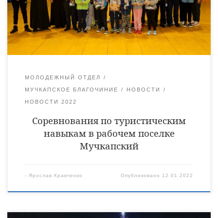
состязаниях приняли участие 3 команды: Команда
туристического клуба рабочего поселка Мучкапский; Команда
епархиального молодежного клуба из города Уварово и
рабочего поселка Мучкапский; Юные воспитанники […]
МОЛОДЕЖНЫЙ ОТДЕЛ
МУЧКАПСКОЕ БЛАГОЧИНИЕ
НОВОСТИ
НОВОСТИ 2022
Соревнования по туристическим
навыкам в рабочем поселке
Мучкапский
-
Ярослав Кравченко
Опубликовано
12.01.2022