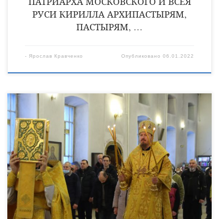
ПАТРИАРХА МОСКОВСКОГО И ВСЕЯ
РУСИ КИРИЛЛА АРХИПАСТЫРЯМ,
ПАСТЫРЯМ, …
-
Ярослав Кравченко
Опубликовано
06.01.2022
2 января, в Неделю 28-ю по Пятидесятнице, епископ
Уваровский и Кирсановский Игнатий совершил
Божественную литургию в Христорождественском
кафедральном соборе города Уварово. Его Преосвященству
сослужили клирики Христорождественского кафедрального
собора: священник Виктор Кончаков, священник Владимир
Васильев, иеромонах Питирим (Сухов) и иеромонах Прохор
(Пожарницкий). В завершение богослужения глава
Уваровской епархии обратился к верующим с
архипастырским словом, в […]