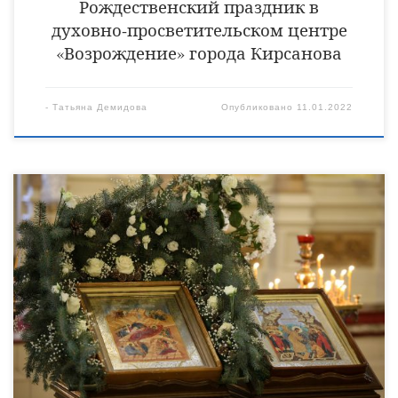
Рождественский праздник в
духовно-просветительском центре
«Возрождение» города Кирсанова
-
Татьяна Демидова
Опубликовано
11.01.2022
9 января, в Неделю по Рождестве Христовом, епископ
Уваровский и Кирсановский Игнатий совершил
Божественную литургию в Христорождественском
кафедральном соборе города Уварово. За Божественной
литургией Его Преосвященству сослужили клирики
Христорождественского собора: священники Владимир
Алейников, Владимир Васильев и диакон Сергий Демидов.
Богослужебные песнопения исполнил хор духовенства и
прихожан Христорождественского собора под управлением
иеромонаха Прохора (Пожарницкого). В […]