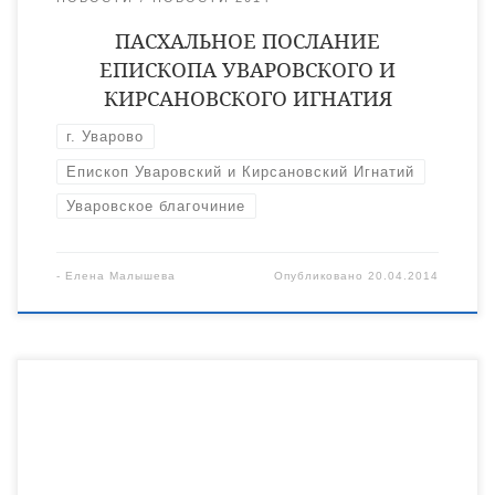
ПАСХАЛЬНОЕ ПОСЛАНИЕ
ЕПИСКОПА УВАРОВСКОГО И
КИРСАНОВСКОГО ИГНАТИЯ
г. Уварово
Епископ Уваровский и Кирсановский Игнатий
Уваровское благочиние
-
Елена Малышева
Опубликовано
20.04.2014
В воскресенье заканчивается Великий пост и начинается
Страстная седмица — период воспоминания последних дней
Христа и Его Спасительных Страстей. Издавна эти дни,
называемые «святыми» или «великими», проходили в