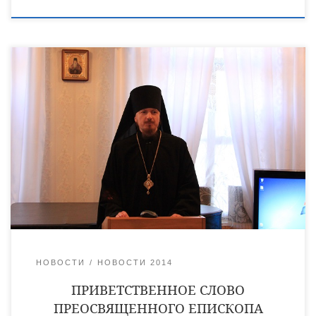
Дорогие организаторы и участники конференции, я рад
приветствовать вас на сегодняшнем мероприятии в нашей
вновь образованной Уваровской епархии. К сожалению,
заботы по организации жизни новой епархии пока не
позволяют нам заниматься серьезными научными
изысканиями. Но что-то в этой области все-таки делается. От
себя хочу сказать, что наша православная вера неразрывно
связана с нашей традиционной […]
НОВОСТИ
НОВОСТИ 2014
ПРИВЕТСТВЕННОЕ СЛОВО
ПРЕОСВЯЩЕННОГО ЕПИСКОПА