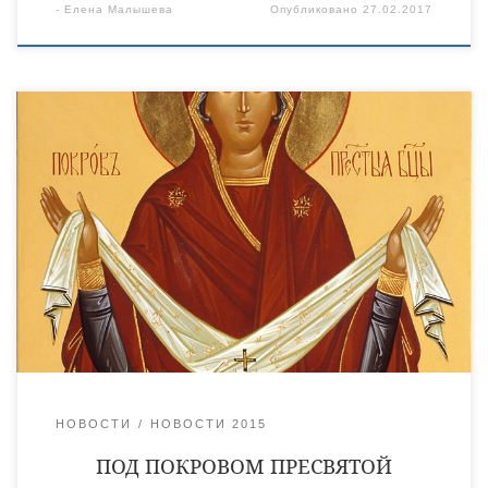
-
Елена Малышева
Опубликовано
27.02.2017
14 октября православные отмечают один из самых любимых в
народе праздников — Покров Пресвятой Богородицы. В этот
день вспоминается чудесное событие, которое совершилось
более тысячи лет назад в столице Византии —
Константинополе. История этого праздника восходит к
середине Х века, когда в Константинополе, во Влахернской
церкви, где хранились риза Богоматери, Ее головной покров
и […]
НОВОСТИ
НОВОСТИ 2015
ПОД ПОКРОВОМ ПРЕСВЯТОЙ