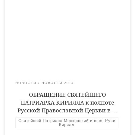
Святейший Патриарх Московский и всея Руси Кирилл
выступил с обращением к полноте Русской Православной
Церкви в связи с событиями на Украине. Всечестные
архипастыри и пастыри, дорогие братья и сестры — чада
церковные! С волнением, болью и тревогой следил и слежу
за событиями в Киеве и других городах Украины. Киев —
место рождения великой православной […]
НОВОСТИ
НОВОСТИ 2014
ОБРАЩЕНИЕ СВЯТЕЙШЕГО
ПАТРИАРХА КИРИЛЛА к полноте
Русской Православной Церкви в …
Святейший Патриарх Московский и всея Руси
Кирилл