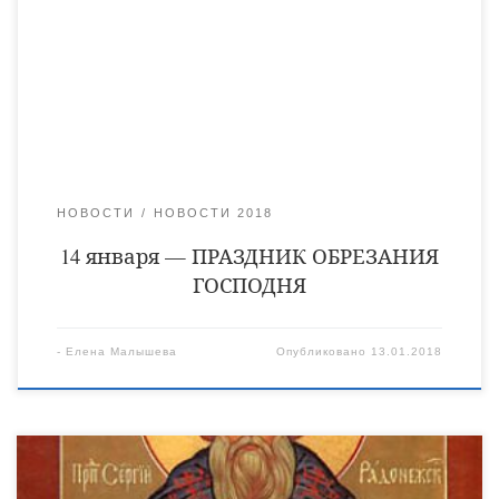
Завета Бога с праотцем Авраамом и его потомками
(Быт.17,10-14; Лев.12,3). При совершении этого обряда
Божественному Младенцу было дано Имя Иисус,
возвещенное Архангелом Гавриилом еще в день
Благовещения Пресвятой Деве Марии (Лк.1,31-33; […]
НОВОСТИ
НОВОСТИ 2018
14 января — ПРАЗДНИК ОБРЕЗАНИЯ
ГОСПОДНЯ
-
Елена Малышева
Опубликовано
13.01.2018