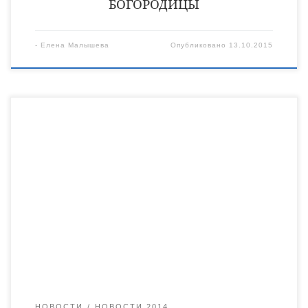
БОГОРОДИЦЫ
-
Елена Малышева
Опубликовано
13.10.2015
Возлюбленные о Господе отцы, братия и сестры!
Приветствую всех вас радостным пасхальным благовестием:
ХРИСТОС ВОСКРЕСЕ! Настал всерадостный день Пасхи
Господней – «праздников праздник и торжество торжеств», и
вновь дает нам Господь благодатью Святого Духа узреть
Воскресшего Богочеловека Иисуса Христа, сокрушившего ад,
поправшего смерть, послушанием воле Отца Небесного
искупившего грех преслушания Адама. «Ныне все
исполнилось […]
НОВОСТИ
НОВОСТИ 2014