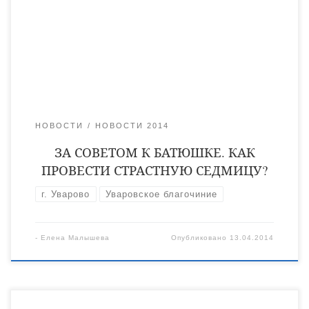
особенно строгом посте и глубокой молитве. О том, как
правильно провести это время, рассказывает иеродиакон
Тихон (Зубакин). — Отец Тихон, в чем особенности
Страстной седмицы? — […]
НОВОСТИ
НОВОСТИ 2014
ЗА СОВЕТОМ К БАТЮШКЕ. КАК
ПРОВЕСТИ СТРАСТНУЮ СЕДМИЦУ?
г. Уварово
Уваровское благочиние
-
Елена Малышева
Опубликовано
13.04.2014