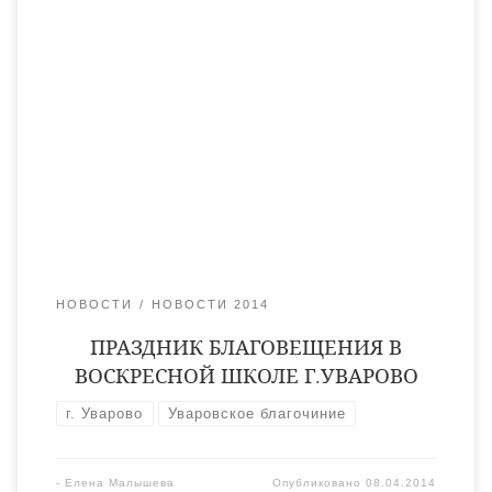
Благовещение – один из 12 главных (двунадесятых)
праздников. Благовещение означает «благая» или «добрая»
весть. В этот день Деве Марии явился Архангел Гавриил и
возвестил Ей о грядущем рождении Иисуса Христа – Сына
Божия и Спасителя мира – такими словами начался праздник
в воскресной школе Христорождественского кафедрального
собора г. Уварово, посвященный Благовещению Пресвятой
Богородицы. Ребята […]
НОВОСТИ
НОВОСТИ 2014
ПРАЗДНИК БЛАГОВЕЩЕНИЯ В
ВОСКРЕСНОЙ ШКОЛЕ Г.УВАРОВО
г. Уварово
Уваровское благочиние
-
Елена Малышева
Опубликовано
08.04.2014