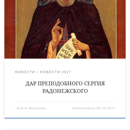
Святой преподобный Сергий Радонежский — один из самых
досточтимых русских святых, чьи чудеса хранятся в народной
памяти уже седьмой век. Недаром именно его называют
«игумен всея Руси». Чудесные явления начались еще в
детстве святого. Когда у Варфоломея, так звали святого в
миру, возникли трудности с обучением, он встретил инока,
который благословил его такими словами: […]
НОВОСТИ
НОВОСТИ 2017
ДАР ПРЕПОДОБНОГО СЕРГИЯ
РАДОНЕЖСКОГО
-
Елена Малышева
Опубликовано
08.10.2017