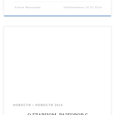
-
Елена Малышева
Опубликовано
24.02.2014
10 февраля 2013 года в жизни Уварово произошло
историческое событие. В новообразованную Уваровскую
епархию приехал Правящий Архиерей епископ Уваровский
и Кирсановский Игнатий. Сегодня Владыка Игнатий – наш
собеседник. — Ваше Преосвященство, прошел уже год с тех
пор, как Вы приехали на уваровскую землю. До этого Вы
были игуменом монастыря в соседней Рязанской области. С
[…]
НОВОСТИ
НОВОСТИ 2014
О ГЛАВНОМ. РАЗГОВОР С