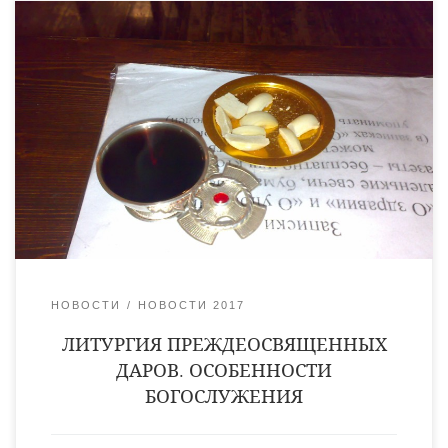
Если ходить во все время Великого поста только на
воскресные службы, то пост не почувствуешь, несмотря на
воздержание в пище. Нужно посещать также и особые
службы поста, чтобы ощутить контраст этих святых дней с
прочими днями года, чтобы глубоко вдохнуть в себя
целительный воздух Четыредесятницы. Главная из числа
особых служб – это Литургия Преждеосвященных […]
НОВОСТИ
НОВОСТИ 2017
ЛИТУРГИЯ ПРЕЖДЕОСВЯЩЕННЫХ
ДАРОВ. ОСОБЕННОСТИ
БОГОСЛУЖЕНИЯ