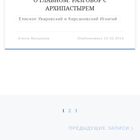
АРХИПАСТЫРЕМ
Епископ Уваровский и Кирсановский Игнатий
-
Елена Малышева
Опубликовано
22.02.2014
Навигация по записям
1
2
3
П
ПРЕДЫДУЩИЕ ЗАПИСИ