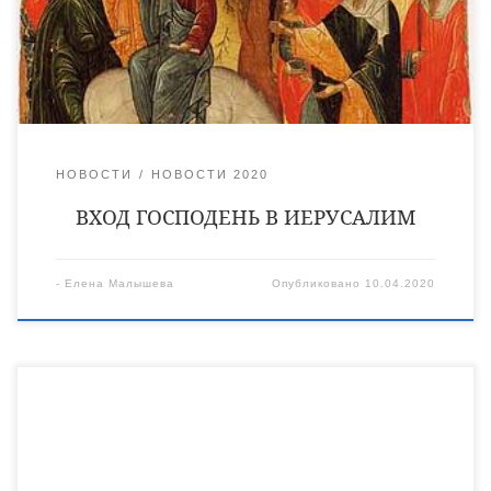
ветвями. Великий Пост подходит к концу. Приближается
самый большой праздник в нашей православной церкви —
Пасха Христова, и […]
НОВОСТИ
НОВОСТИ 2020
ВХОД ГОСПОДЕНЬ В ИЕРУСАЛИМ
-
Елена Малышева
Опубликовано
10.04.2020
На восьмой день после Своего Рождества Господь наш Иисус
Христос, по ветхозаветному закону, принял обрезание,
установленное для всех младенцев мужского пола в знамение