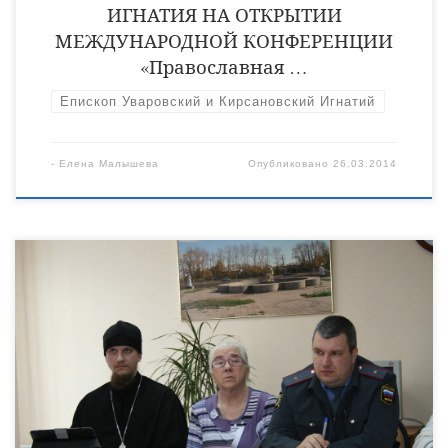
ИГНАТИЯ НА ОТКРЫТИИ
МЕЖДУНАРОДНОЙ КОНФЕРЕНЦИИ
«Православная …
Епископ Уваровский и Кирсановский Игнатий
-
Елена Малышева
Опубликовано
26.03.2014
Масштабы наркоугрозы потребовали новых подходов к
решению проблем, связанных с противодействием
незаконному обороту наркотиков, профилактикой
правонарушений, лечением и социальной реабилитацией
лиц, больных наркоманией. Поэтому альтернативным
решением стало включение в состав антинаркотической
комиссии г.Уварово священника Антония Лукошина,
руководителя молодежного отдела Уваровской епархии.