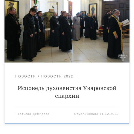
города Уварово состоялась исповедь духовенства Уваровской
епархии. Чинопоследование исповеди совершил
духовник епархии – протоиерей Феодор Судоргин, за
которым принял покаяние священнослужителей. В этот день
в Уварово собрались священники из близлежащих
благочиннических округов. 13 декабря исповедь духовенства
проходила в Тихвинском храме города Кирсанова, в ней
также приняли участие священнослужители из […]
НОВОСТИ
НОВОСТИ 2022
Исповедь духовенства Уваровской
епархии
-
Татьяна Демидова
Опубликовано
14.12.2022