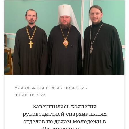
С 5 по 7 декабря 2022 года в Костроме прошла коллегия
руководителей отделов по делам молодежи епархий,
расположенных на территории Центрального федерального
округа. В мероприятии приняли участие более 30
священнослужителей, в том числе руководитель
молодежного отдела Уваровской епархии священник
Антоний Лукошин. В рамках работы коллегии
священнослужители делились опытом взаимодействия как с
церковной молодежью, так […]
МОЛОДЕЖНЫЙ ОТДЕЛ
НОВОСТИ
НОВОСТИ 2022
Завершилась коллегия
руководителей епархиальных
отделов по делам молодежи в
Центральном …