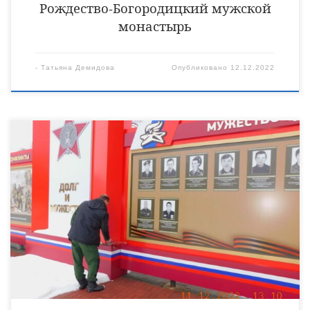
Рождество-Богородицкий мужской
монастырь
-
Татьяна Демидова
Опубликовано
12.12.2022
11 декабря, в День памяти воинов, погибших в ходе боевых
действий в Чеченской республике, в парке «Патриот» города
Уварово состоялся траурный митинг. Заупокойную литию по
всем погибшим совершил настоятель Покровского храма села
Вольная Вершина Уваровского района священник Иоанн
Дудышев. Война в Чечне — горестная страница в истории
российского народа, день скорби по тем, кто ценой
собственной […]