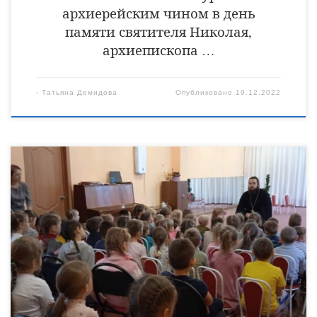
архиерейским чином в день
памяти святителя Николая,
архиепископа …
-
Татьяна Демидова
Опубликовано
19.12.2022
15 декабря в рамках образовательной деятельности в
дошкольных учреждениях города Уварово клирик
Христорождественского кафедрального собора священник
Сергий Растрепин посетил детский сад «Солнышко». Таким
образом, продолжается катехизаторская деятельность среди
самых маленьких горожан. Отец Сергий познакомил
воспитанников детского сада с православными праздниками,
рассказал ребятам о предстоящем празднике святителя
Николая Чудотворца и о его житие. Ребята с […]