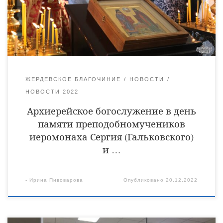
Игнатий. Его Преосвященству сослужили настоятель
Иоанно-Предтеченского храма с. Вязовое Жердевского района
протоиерей Алексий Басинских, настоятель Покровского
храма р.п. Ржакса священник Алексий Насонов, настоятель
[…]
ЖЕРДЕВСКОЕ БЛАГОЧИНИЕ
НОВОСТИ
НОВОСТИ 2022
Архиерейское богослужение в день
памяти преподобномучеников
иеромонаха Сергия (Гальковского)
и …
-
Ирина Пивоварова
Опубликовано
20.12.2022