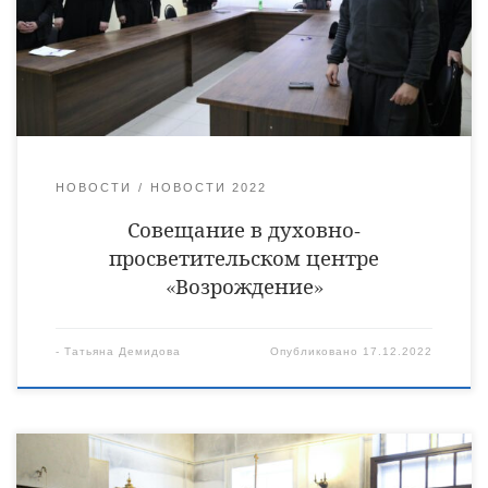
архиерея и священнослужителей Уваровской епархии
позволила обсудить ряд вопросов. В первую очередь речь шла
о взаимодействии представителей духовенства с
образовательными учреждениями, детских садов, детских
домов […]
НОВОСТИ
НОВОСТИ 2022
Совещание в духовно-
просветительском центре
«Возрождение»
-
Татьяна Демидова
Опубликовано
17.12.2022
14 декабря в Христорождественском кафедральном соборе