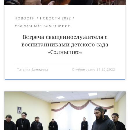
НОВОСТИ
НОВОСТИ 2022
УВАРОВСКОЕ БЛАГОЧИНИЕ
Встреча священнослужителя с
воспитанниками детского сада
«Солнышко»
-
Татьяна Демидова
Опубликовано
17.12.2022
16 декабря в духовно-просветительском центре
«Возрождение» города Кирсанова под председательством
епископа Уваровского и Кирсановского Игнатия состоялось
рабочее совещание духовенства Уваровской епархии по
вопросам работы с молодежью. Рабочая встреча правящего