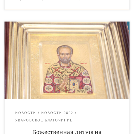
19 декабря, в день памяти святителя Николая, архиепископа
Мир Ликийских, чудотворца, епископ Уваровский и
Кирсановский Игнатий совершил Божественную литургию в
Христорождественском кафедральном соборе города Уварово.
Его Преосвященству сослужили клирики
Христорождественского кафедрального собора: священник
Виктор Кончаков, священник Владимир Васильев, иеромонах
Питирим (Сухов) и диакон Сергий Демидов. В завершение
богослужения глава Уваровской епархии обратился к
верующим […]
НОВОСТИ
НОВОСТИ 2022
УВАРОВСКОЕ БЛАГОЧИНИЕ
Божественная литургия