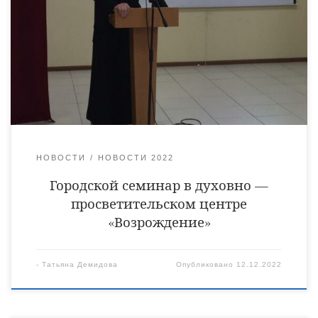
нравственным ценностям через создание единого
образовательного пространства: детский сад – семья» был
проведен на базе духовного — просветительского центра
«Возрождение». На мероприятии присутствовал
руководитель молодежного отдела Уваровской епархии
священник Антоний Лукошин, который не только
поприветствовал участников семинара, но и […]
НОВОСТИ
НОВОСТИ 2022
Городской семинар в духовно —
просветительском центре
«Возрождение»
-
Татьяна Демидова
Опубликовано
12.12.2022