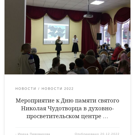
К Дню памяти святого Николая, архиепископа Мир
Ликийских, чудотворца, в духовно-просветительском центре
«Возрождение» для воспитанников воскресной школы
Архиерейского подворья Тихвинского храма города
Кирсанова прошло мероприятие, посвящённое этому
Угоднику Божиему. Участие в мероприятии принял
благочинный Кирсановского благочиния священник Алексий
Проворов. Ребята не только посмотрели мультфильм о Житии
Святителя Николая, но и показали свои знания, участвуя […]
НОВОСТИ
НОВОСТИ 2022
Мероприятие к Дню памяти святого
Николая Чудотворца в духовно-
просветительском центре …
-
Ирина Пивоварова
Опубликовано
20.12.2022