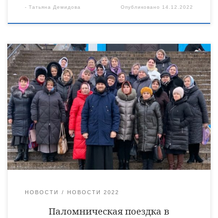
-
Татьяна Демидова
Опубликовано
14.12.2022
10 декабря состоялась паломническая поездка учителей
города Кирсанова в Рождество-Богородицкий мужской
епархиальный монастырь города Задонска Липецкой области.
Паломников в поездке сопровождал клирик Архиерейского
подворья Тихвинского храма города Кирсанова священник
Антоний Лукошин. В ходе поездки паломники побывали в
мужском монастыре, помолились на молебне, возглавил
который священник Антоний Лукошин и приложились к
мощам святителя Тихона Задонского. […]
НОВОСТИ
НОВОСТИ 2022
Паломническая поездка в