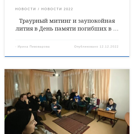
НОВОСТИ
НОВОСТИ 2022
Траурный митинг и заупокойная
лития в День памяти погибших в …
-
Ирина Пивоварова
Опубликовано
12.12.2022
9 декабря по благословению епископа Уваровского и
Кирсановского Игнатия священнослужители Уваровской
епархии в очередной раз посетили Центр поддержки семьи и
помощи детям «Семейный причал» в селе Красивка
Инжавинского района и встретились с его воспитанниками.
Во встрече приняли участие настоятель Никольского храма
села Верхний Шибряй Уваровского района священник
Ярослав Кравченко, сотрудник молодёжного отдела