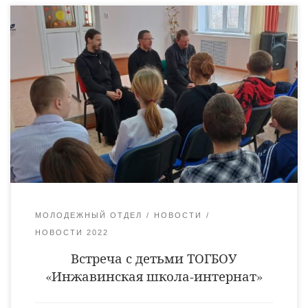
13 декабря, по благословению епископа Уваровского и
Кирсановского Игнатия, духовенство Уваровской епархии в
составе руководителя миссионерского отдела иеромонаха
Питирима (Сухова) и сотрудника молодежного отдела
Уваровской епархии Дмитрия Степанова, а также монаха
Дамаскина, посетило преподавателей и учащихся
Инжавинской школы-интерната для обучающихся с
ограниченными возможностями здоровья. Гостей радушно
встретила директор школы Кредина Елена Валерьевна.
Обсудив рабочие […]
МОЛОДЕЖНЫЙ ОТДЕЛ
НОВОСТИ
НОВОСТИ 2022
Встреча с детьми ТОГБОУ
«Инжавинская школа-интернат»