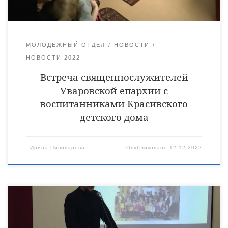
Уваровской епархии […]
МОЛОДЕЖНЫЙ ОТДЕЛ
НОВОСТИ
НОВОСТИ 2022
Встреча священнослужителей
Уваровской епархии с
воспитанниками Красивского
детского дома
-
Ирина Пивоварова
Опубликовано
12.12.2022
Городской семинар с педагогическими работниками
дошкольных образовательных организаций города Кирсанова
по теме «Приобщение дошкольников к духовно-